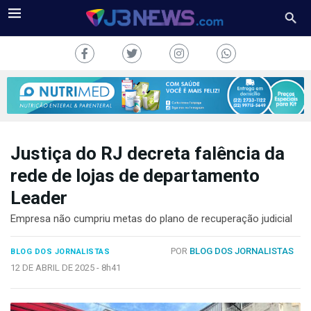
Justiça do RJ decreta falência da
J3NEWS
rede de lojas de departamento
Leader
TV
Empresa não cumpriu metas do plano de recuperação judicial
COLUNAS
POR
BLOG DOS JORNALISTAS
BLOG DOS JORNALISTAS
FALE
CONOSCO
12 DE ABRIL DE 2025 -
8h41
Copyright
2024