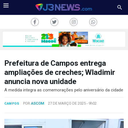
Prefeitura de Campos entrega
J3NEWS
ampliações de creches; Wladimir
anuncia nova unidade
TV
A medida integra as comemorações pelo aniversário da cidade
COLUNAS
POR
ASCOM
27 DE MARÇO DE 2025 -
9h02
CAMPOS
FALE
CONOSCO
Copyright
2024