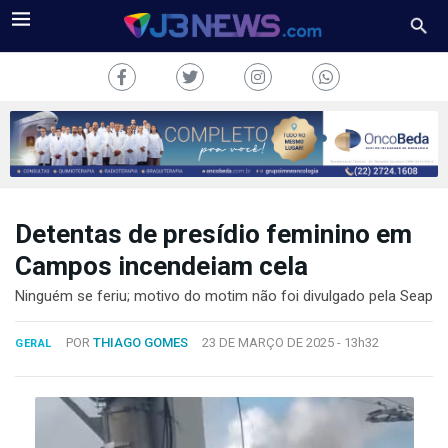
Detentas de presídio feminino em
J3NEWS
Campos incendeiam cela
TV
Ninguém se feriu; motivo do motim não foi divulgado pela Seap
COLUNAS
POR
THIAGO GOMES
23 DE MARÇO DE 2025 -
13h32
GERAL
FALE
CONOSCO
Copyright
2024