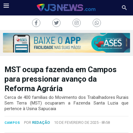
MST ocupa fazenda em Campos
J3NEWS
para pressionar avanço da
TV
Reforma Agrária
COLUNAS
Cerca de 400 famílias do Movimento dos Trabalhadores Rurais
Sem Terra (MST) ocuparam a Fazenda Santa Luzia que
pertence à Usina Sapucaia
FALE
CONOSCO
Copyright
POR
REDAÇÃO
10 DE FEVEREIRO DE 2025 -
8h58
CAMPOS
2024