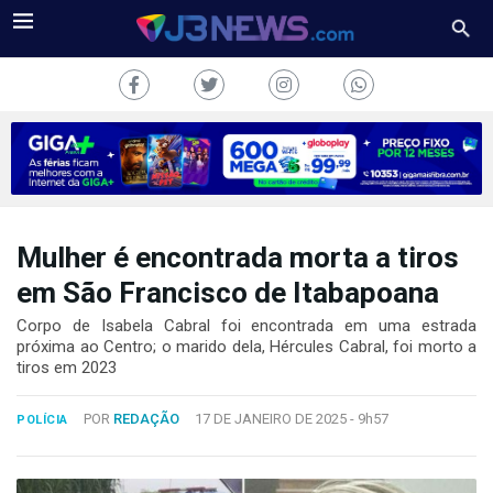
Mulher é encontrada morta a tiros
J3NEWS
em São Francisco de Itabapoana
TV
Corpo de Isabela Cabral foi encontrada em uma estrada
próxima ao Centro; o marido dela, Hércules Cabral, foi morto a
COLUNAS
tiros em 2023
FALE
POR
REDAÇÃO
17 DE JANEIRO DE 2025 -
9h57
CONOSCO
POLÍCIA
Copyright
2024