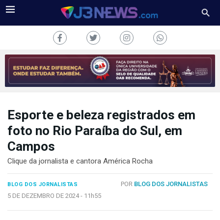
Esporte e beleza registrados em
J3NEWS
foto no Rio Paraíba do Sul, em
TV
Campos
COLUNAS
Clique da jornalista e cantora América Rocha
FALE
POR
BLOG DOS JORNALISTAS
BLOG DOS JORNALISTAS
CONOSCO
5 DE DEZEMBRO DE 2024 -
11h55
Copyright
2024