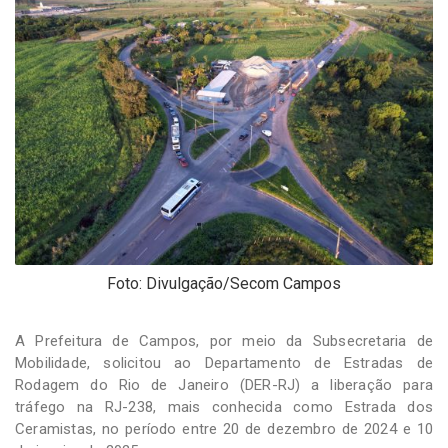
-
Desenvolvido
por
Hesea
Tecnologia
e
Sistemas
Foto: Divulgação/Secom Campos
A Prefeitura de Campos, por meio da Subsecretaria de
Mobilidade, solicitou ao Departamento de Estradas de
Rodagem do Rio de Janeiro (DER-RJ) a liberação para
tráfego na RJ-238, mais conhecida como Estrada dos
Ceramistas, no período entre 20 de dezembro de 2024 e 10