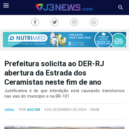
Prefeitura solicita ao DER-RJ
J3NEWS
abertura da Estrada dos
Ceramistas neste fim de ano
TV
Justificativa é de que interdição está causando transtornos
COLUNAS
nas vias do município e na BR-101
FALE
POR
ASCOM
5 DE DEZEMBRO DE 2024 -
19h08
CONOSCO
GERAL
Copyright
2024