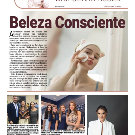
-
Desenvolvido
por
Hesea
Tecnologia
e
Sistemas