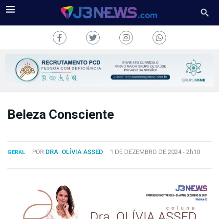
Beleza Consciente
J3NEWS
.
TV
POR
DRA. OLÍVIA ASSED
1 DE DEZEMBRO DE 2024 -
2h10
GERAL
COLUNAS
FALE
CONOSCO
Copyright
2024