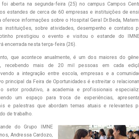
a foi aberta na segunda-feira (25) no campus Campos Cent
dos estandes de cerca de 60 empresas e instituições de ens
 oferece informações sobre o Hospital Geral Dr.Beda, Mater
s instituições, sobre atividades, desempenho e contatos p
rotinho prestigiou o evento e visitou o estande do IMNE
á encerrada nesta terça-feira (26).
nto, que acontece anualmente, é um dos maiores do gêne
ão, recebendo mais de 20 mil pessoas em cada ediç
vendo a integração entre escola, empresas e a comunida
vo principal da Feira de Oportunidades é estreitar o relacion
 o setor produtivo, a academia e profissionais especializ
cendo um espaço para troca de experiências, apresent
rais e palestras que abordam temas atuais e relevantes p
o de trabalho.
tande do Grupo IMNE
anos, Andressa Cardozo,