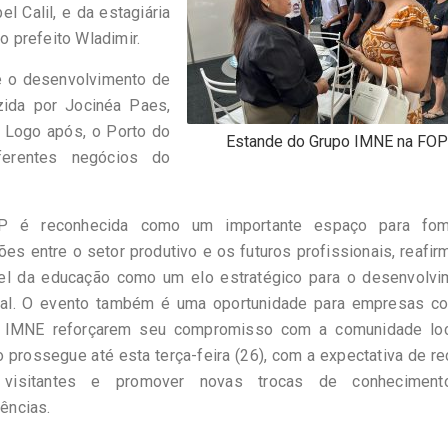
l Calil, e da estagiária
 prefeito Wladimir.
re o desenvolvimento de
zida por Jocinéa Paes,
 Logo após, o Porto do
Estande do Grupo IMNE na FOP
erentes negócios do
P é reconhecida como um importante espaço para fom
es entre o setor produtivo e os futuros profissionais, reafi
el da educação como um elo estratégico para o desenvolvi
nal. O evento também é uma oportunidade para empresas c
 IMNE reforçarem seu compromisso com a comunidade loc
 prossegue até esta terça-feira (26), com a expectativa de r
 visitantes e promover novas trocas de conhecimen
ências.