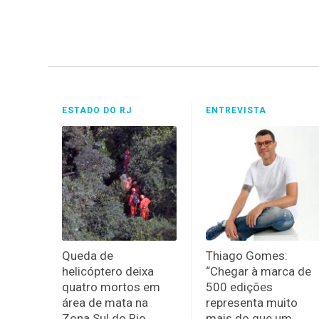
ESTADO DO RJ
ENTREVISTA
Queda de
Thiago Gomes:
helicóptero deixa
“Chegar à marca de
quatro mortos em
500 edições
área de mata na
representa muito
Zona Sul do Rio
mais do que um