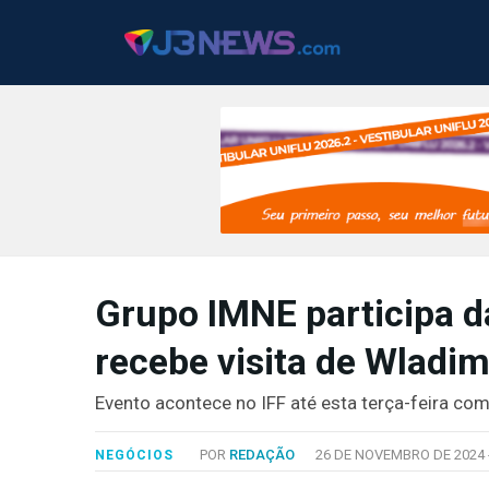
J3NEWS
Grupo IMNE participa d
TV
recebe visita de Wladim
COLUNAS
FALE
Evento acontece no IFF até esta terça-feira com
CONOSCO
Copyright
POR
REDAÇÃO
26 DE NOVEMBRO DE 2024 
NEGÓCIOS
2024