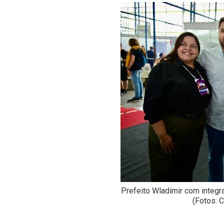
-
Desenvolvido
por
Hesea
Tecnologia
e
Sistemas
Prefeito Wladimir com integ
(Fotos: C