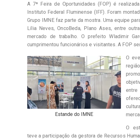
A 7ª Feira de Oportunidades (FOP) é realizad
Instituto Federal Fluminense (IFF). Foram monta
Grupo IMNE faz parte da mostra. Uma equipe para
Lília Neves, OncoBeda, Plano Ases, entre outra
mercado de trabalho. O prefeito Wladimir Ga
cumprimentou funcionários e visitantes. A FOP ser
O eve
regi
promo
objeti
entre
ofere
cultu
Estande do IMNE
mercad
O es
teve a participação da gestora de Recursos Hum