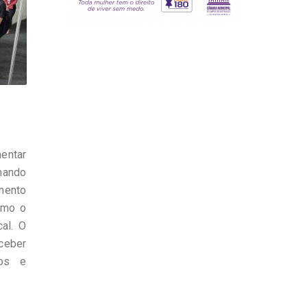
entar
rmando
mento
omo o
al. O
eceber
tos e