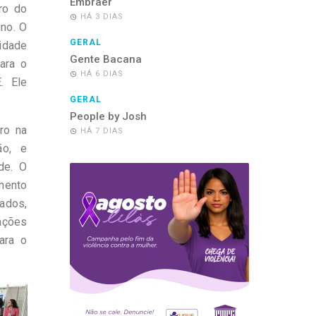
Embraer
ro do
HÁ 3 DIAS
ino. O
GERAL
nidade
Gente Bacana
ara o
HÁ 6 DIAS
. Ele
GERAL
People by Josh
ro na
HÁ 7 DIAS
ão, e
de. O
amento
ados,
ações
ara o