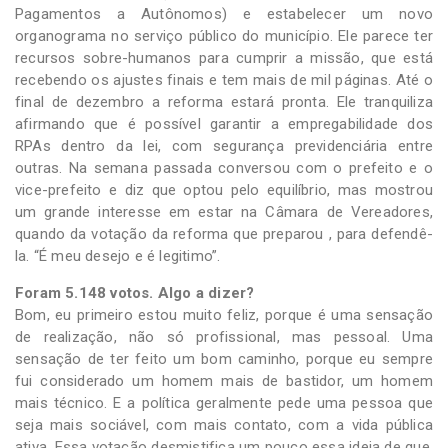
Pagamentos a Autônomos) e estabelecer um novo
organograma no serviço público do município. Ele parece ter
recursos sobre-humanos para cumprir a missão, que está
recebendo os ajustes finais e tem mais de mil páginas. Até o
final de dezembro a reforma estará pronta. Ele tranquiliza
afirmando que é possível garantir a empregabilidade dos
RPAs dentro da lei, com segurança previdenciária entre
outras. Na semana passada conversou com o prefeito e o
vice-prefeito e diz que optou pelo equilíbrio, mas mostrou
um grande interesse em estar na Câmara de Vereadores,
quando da votação da reforma que preparou , para defendê-
la. “É meu desejo e é legitimo”.
Foram 5.148 votos. Algo a dizer?
Bom, eu primeiro estou muito feliz, porque é uma sensação
de realização, não só profissional, mas pessoal. Uma
sensação de ter feito um bom caminho, porque eu sempre
fui considerado um homem mais de bastidor, um homem
mais técnico. E a política geralmente pede uma pessoa que
seja mais sociável, com mais contato, com a vida pública
ativa. Essa votação desmistifica um pouco essa ideia de que,