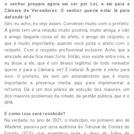
o senhor prepara agora vai ser por Lei, e vai para a
Câmara de Vereadores. O senhor queria estar lá para
defendê-la?
Sim, eu acho, eu vejo assim. Conversei muito com o prefeito.
A gente tem uma relação muito positiva, muito amiga, e não
é amigo daquela coisa só do afeto, é amigo do respeito, o
que é muito importante, quando você junta o afeto com o
respeito. Com o respeito profissional inclusive. Acho que a
amizade ainda fica mais forte. Então, isso existe entre nós, e
eu disse a ele, que é um desejo legítimo de todo vereador
querer ir para a Câmara, né? É natural. A gente é eleito para
isso. O prefeito, ele tem um entendimento que é muito
importante a presença minha aqui para implementar a
reforma. Ela é um dos pilares de solução dos maiores, um
dos maiores problemas da cidade, da gestão pública, que é o
RPA.
E como isso será resolvido?
Na verdade, no ano de 2021, o município, no primeiro ano de
Wladimir, passou por uma auditoria do Tribunal de Contas do
Estado (TCE) que examinou toda a área de folha de