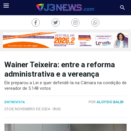
Wainer Teixeira: entre a reforma
J3NEWS
administrativa e a vereança
TV
Ele preparou a Lei e quer defendê-la na Câmara na condição de
vereador de 5.148 votos
COLUNAS
POR
ALOYSIO BALBI
ENTREVISTA
FALE
25 DE NOVEMBRO DE 2024 -
0h02
CONOSCO
Copyright
2024