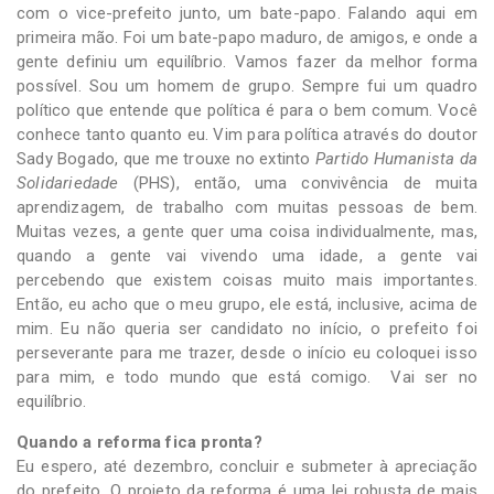
com o vice-prefeito junto, um bate-papo. Falando aqui em
primeira mão. Foi um bate-papo maduro, de amigos, e onde a
gente definiu um equilíbrio. Vamos fazer da melhor forma
possível. Sou um homem de grupo. Sempre fui um quadro
político que entende que política é para o bem comum. Você
conhece tanto quanto eu. Vim para política através do doutor
Sady Bogado, que me trouxe no extinto
Partido Humanista da
Solidariedade
(PHS), então, uma convivência de muita
aprendizagem, de trabalho com muitas pessoas de bem.
Muitas vezes, a gente quer uma coisa individualmente, mas,
quando a gente vai vivendo uma idade, a gente vai
percebendo que existem coisas muito mais importantes.
Então, eu acho que o meu grupo, ele está, inclusive, acima de
mim. Eu não queria ser candidato no início, o prefeito foi
perseverante para me trazer, desde o início eu coloquei isso
para mim, e todo mundo que está comigo. Vai ser no
equilíbrio.
Quando a reforma fica pronta?
Eu espero, até dezembro, concluir e submeter à apreciação
do prefeito. O projeto da reforma é uma lei robusta de mais