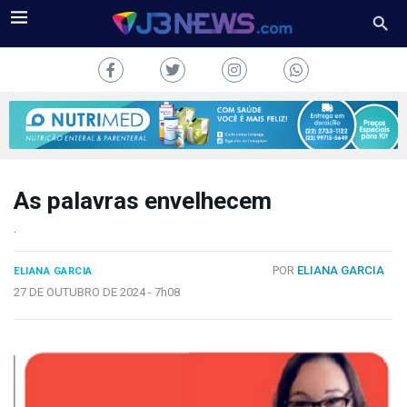
As palavras envelhecem
J3NEWS
.
TV
POR
ELIANA GARCIA
ELIANA GARCIA
27 DE OUTUBRO DE 2024 -
7h08
COLUNAS
FALE
CONOSCO
Copyright
2024