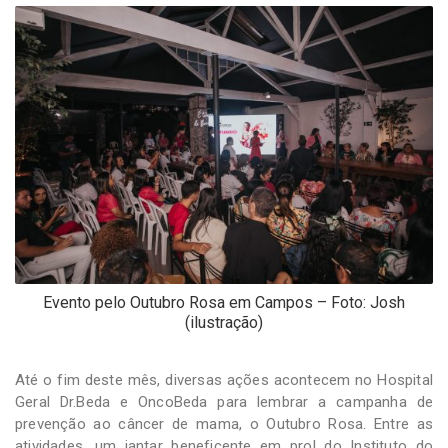
-
Desenvolvido
por
Hesea
Tecnologia
e
Sistemas
Evento pelo Outubro Rosa em Campos – Foto: Josh
(ilustração)
Até o fim deste mês, diversas ações acontecem no Hospital
Geral Dr.Beda e OncoBeda para lembrar a campanha de
prevenção ao câncer de mama, o Outubro Rosa. Entre as
atividades, um jantar beneficente em prol do Instituto do