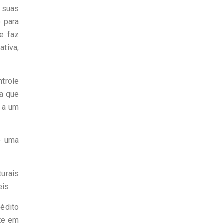
m suas
o para
e faz
ativa,
ntrole
ra que
r a um
o uma
turais
is.
édito
nte em