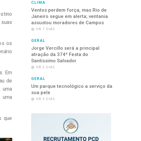
CLIMA
Ventos perdem força, mas Rio de
estino
Janeiro segue em alerta; ventania
e suas
assustou moradores de Campos
HÁ 7 DIAS
GERAL
os os
Jorge Vercillo será a principal
nário
atração da 374ª Festa do
Santíssimo Salvador
HÁ 6 DIAS
as. Em
GERAL
rau de
Um parque tecnológico a serviço da
o uma
sua pele
e uma
HÁ 4 DIAS
s que