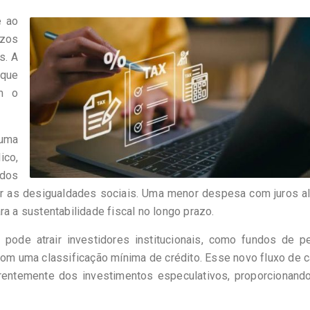
e ao
azos
s. A
 que
om o
 uma
ico,
ados
r as desigualdades sociais. Uma menor despesa com juros ali
a a sustentabilidade fiscal no longo prazo.
pode atrair investidores institucionais, como fundos de p
com uma classificação mínima de crédito. Esse novo fluxo de c
erentemente dos investimentos especulativos, proporcionand