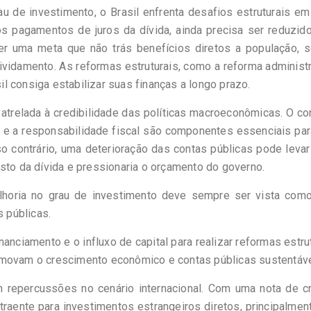
u de investimento, o Brasil enfrenta desafios estruturais e
i os pagamentos de juros da dívida, ainda precisa ser reduzid
ser uma meta que não trás benefícios diretos a população, s
ividamento. As reformas estruturais, como a reforma administr
sil consiga estabilizar suas finanças a longo prazo.
trelada à credibilidade das políticas macroeconômicas. O co
 e a responsabilidade fiscal são componentes essenciais pa
o contrário, uma deterioração das contas públicas pode leva
sto da dívida e pressionaria o orçamento do governo.
lhoria no grau de investimento deve sempre ser vista com
s públicas.
nanciamento e o influxo de capital para realizar reformas estru
omovam o crescimento econômico e contas públicas sustentáve
repercussões no cenário internacional. Com uma nota de cr
atraente para investimentos estrangeiros diretos, principalme