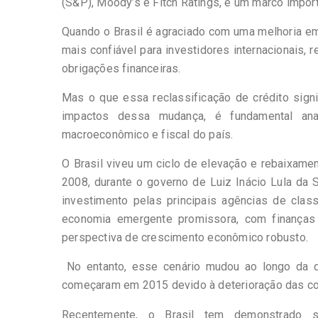
(S&P), Moody’s e Fitch Ratings, é um marco import
Quando o Brasil é agraciado com uma melhoria em 
mais confiável para investidores internacionais,
obrigações financeiras.
Mas o que essa reclassificação de crédito sign
impactos dessa mudança, é fundamental ana
macroeconômico e fiscal do país.
O Brasil viveu um ciclo de elevação e rebaixame
2008, durante o governo de Luiz Inácio Lula da S
investimento pelas principais agências de clas
economia emergente promissora, com finanças p
perspectiva de crescimento econômico robusto.
No entanto, esse cenário mudou ao longo da d
começaram em 2015 devido à deterioração das con
Recentemente, o Brasil tem demonstrado s