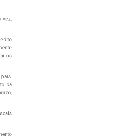
a vez,
édito
rmente
tar os
país.
to da
prazo,
scais
mento