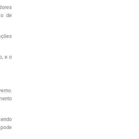
dores
io de
ações
o, e o
verno.
amento
sendo
 pode