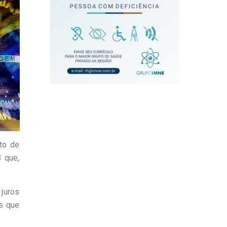
to de
 que,
 juros
os que