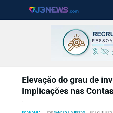
J3NEWS
TV
Elevação do grau de inv
COLUNAS
Implicações nas Contas
FALE
CONOSCO
.
Copyright
2024
POR
SANDRO FIGUEREDO
8 DE OUTUBRO 
ECONOMIA