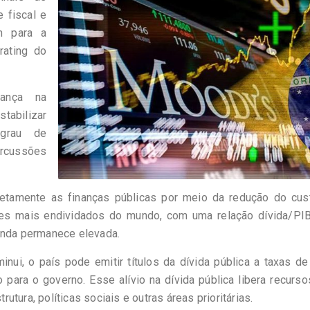
 fiscal e
am para a
rating do
iança na
stabilizar
 grau de
ercussões
retamente as finanças públicas por meio da redução do cus
ses mais endividados do mundo, com uma relação dívida/PIB
ainda permanece elevada.
nui, o país pode emitir títulos da dívida pública a taxas de
para o governo. Esse alívio na dívida pública libera recurs
tura, políticas sociais e outras áreas prioritárias.