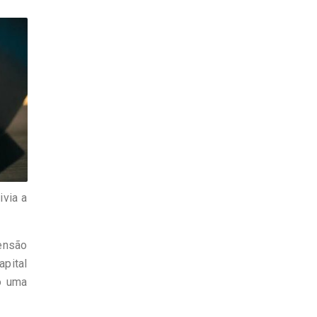
via a
ensão
apital
o uma