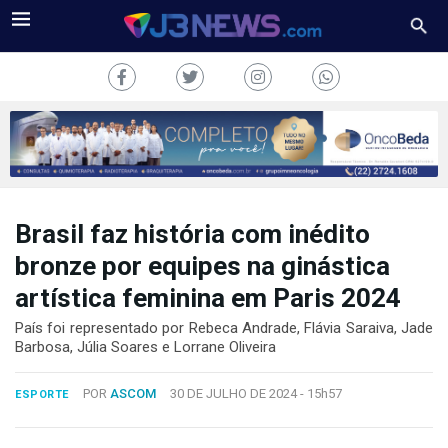
Brasil faz história com inédito
J3NEWS
bronze por equipes na ginástica
TV
artística feminina em Paris 2024
COLUNAS
País foi representado por Rebeca Andrade, Flávia Saraiva, Jade
Barbosa, Júlia Soares e Lorrane Oliveira
FALE
CONOSCO
POR
ASCOM
30 DE JULHO DE 2024 -
15h57
ESPORTE
Copyright
2024