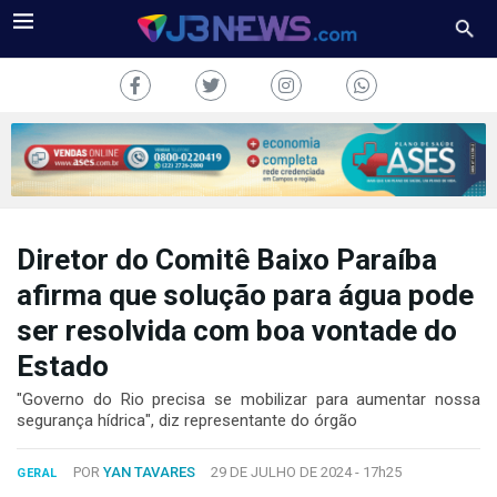
Diretor do Comitê Baixo Paraíba
J3NEWS
afirma que solução para água pode
TV
ser resolvida com boa vontade do
COLUNAS
Estado
"Governo do Rio precisa se mobilizar para aumentar nossa
FALE
segurança hídrica", diz representante do órgão
CONOSCO
Copyright
POR
YAN TAVARES
29 DE JULHO DE 2024 -
17h25
GERAL
2024