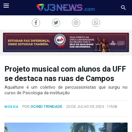
Projeto musical com alunos da UFF
J3NEWS
se destaca nas ruas de Campos
TV
Aqualtune é um coletivo de percussionistas que surgiu no
curso de Psicologia da instituição
COLUNAS
POR
OCINEI TRINDADE
20 DE JULHO DE 2024 -
11h08
MÚSICA
FALE
CONOSCO
Copyright
2024