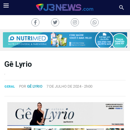
Gê Lyrio
J3NEWS
.
TV
POR
GÊ LYRIO
7 DE JULHO DE 2024 -
2h00
GERAL
COLUNAS
FALE
CONOSCO
Copyright
2024