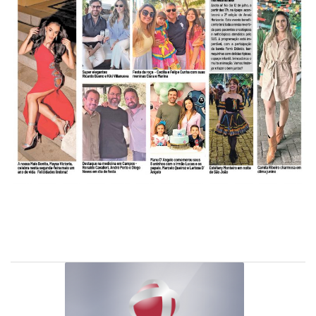
-
Desenvolvido
por
Hesea
Tecnologia
e
Sistemas