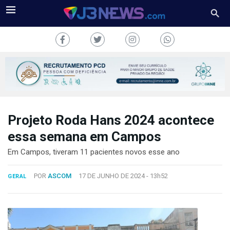
Projeto Roda Hans 2024 acontece
J3NEWS
essa semana em Campos
TV
Em Campos, tiveram 11 pacientes novos esse ano
COLUNAS
POR
ASCOM
17 DE JUNHO DE 2024 -
13h52
GERAL
FALE
CONOSCO
Copyright
2024