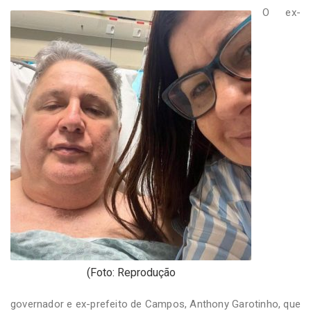
-
O ex-
Desenvolvido
por
Hesea
Tecnologia
e
Sistemas
(Foto: Reprodução
governador e ex-prefeito de Campos, Anthony Garotinho, que