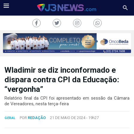
Wladimir se diz inconformado e
J3NEWS
dispara contra CPI da Educação:
TV
“vergonha”
COLUNAS
Relatório final da CPI foi apresentado em sessão da Câmara
de Vereadores, nesta terça-feira
FALE
CONOSCO
POR
REDAÇÃO
21 DE MAIO DE 2024 -
19h27
GERAL
Copyright
2024