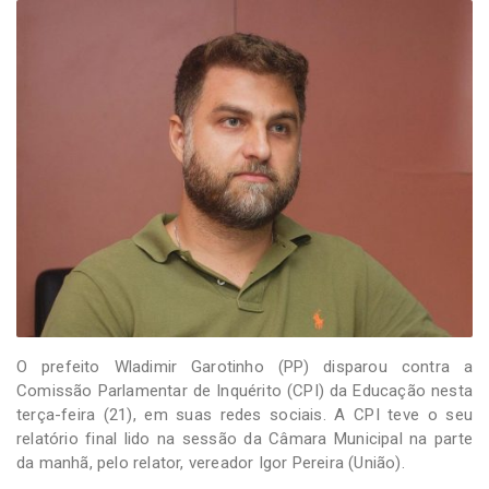
-
Desenvolvido
por
Hesea
Tecnologia
e
Sistemas
O prefeito Wladimir Garotinho (PP) disparou contra a
Comissão Parlamentar de Inquérito (CPI) da Educação nesta
terça-feira (21), em suas redes sociais. A CPI teve o seu
relatório final lido na sessão da Câmara Municipal na parte
da manhã, pelo relator, vereador Igor Pereira (União).