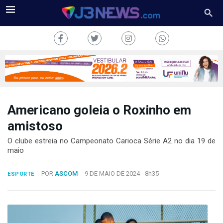
Americano goleia o Roxinho em
J3NEWS
amistoso
TV
O clube estreia no Campeonato Carioca Série A2 no dia 19 de
maio
COLUNAS
POR
ASCOM
9 DE MAIO DE 2024 -
8h35
ESPORTE
FALE
CONOSCO
Copyright
2024