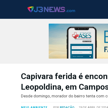
J3NEWS
TV
Capivara ferida é enco
COLUNAS
Leopoldina, em Campo
FALE
CONOSCO
Desde domingo, morador do bairro tenta com c
Copyright
2024
POR
REDAÇÃO
29 DE ABRIL DE 2024
MEIO AMBIENTE