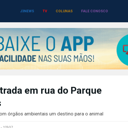
J3NEWS
TV
COLUNAS
FALE CONOSCO
ntrada em rua do Parque
s
om órgãos ambientais um destino para o animal
 -
12h37