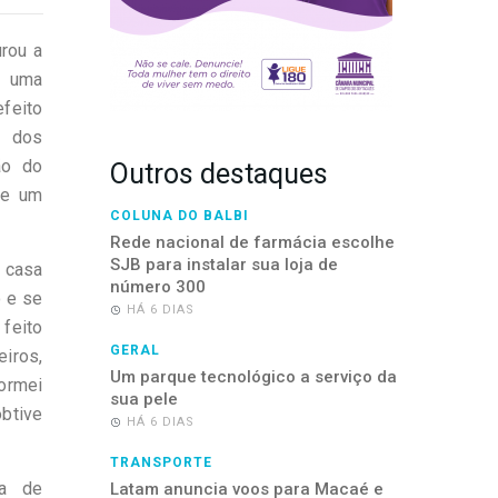
urou a
e uma
efeito
s dos
ão do
Outros destaques
 e um
COLUNA DO BALBI
Rede nacional de farmácia escolhe
SJB para instalar sua loja de
 casa
número 300
o e se
HÁ 6 DIAS
feito
GERAL
iros,
Um parque tecnológico a serviço da
formei
sua pele
btive
HÁ 6 DIAS
TRANSPORTE
ia de
Latam anuncia voos para Macaé e