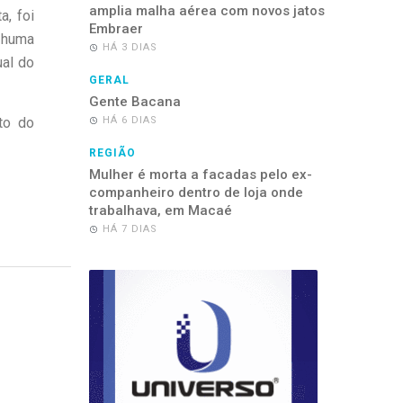
amplia malha aérea com novos jatos
a, foi
Embraer
nhuma
HÁ 3 DIAS
ual do
GERAL
Gente Bacana
to do
HÁ 6 DIAS
REGIÃO
Mulher é morta a facadas pelo ex-
companheiro dentro de loja onde
trabalhava, em Macaé
HÁ 7 DIAS