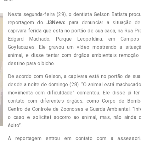
Nesta segunda-feira (29), o dentista Gelson Batista proc
reportagem do
J3News
para denunciar a situação d
capivara ferida que está no portão de sua casa, na Rua Pr
Edgard Machado, Parque Leopoldina, em Campo
Goytacazes. Ele gravou um vídeo mostrando a situaç
animal, e disse tentar com órgãos ambientais remoção
destino para o bicho.
De acordo com Gelson, a capivara está no portão de sua
desde a noite de domingo (28). “O animal está machucad
movimenta com dificuldade” comentou. Ele disse já ter 
contato com diferentes órgãos, como Corpo de Bombe
Centro de Controle de Zoonoses e Guarda Ambiental. “In
o caso e solicitei socorro ao animal, mas, não ainda o
êxito”.
A reportagem entrou em contato com a assessor