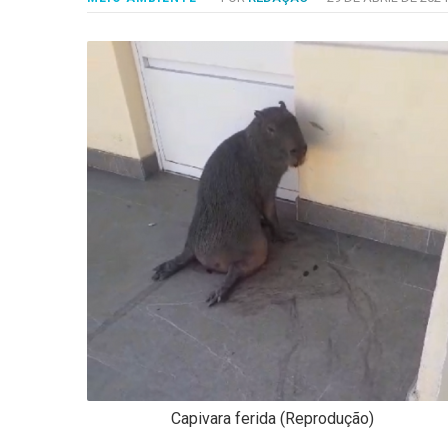
-
Desenvolvido
por
Hesea
Tecnologia
e
Sistemas
Capivara ferida (Reprodução)