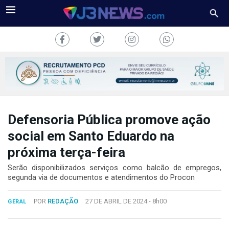
Defensoria Pública promove ação
J3NEWS
social em Santo Eduardo na
TV
próxima terça-feira
COLUNAS
Serão disponibilizados serviços como balcão de empregos,
segunda via de documentos e atendimentos do Procon
FALE
CONOSCO
POR
REDAÇÃO
27 DE ABRIL DE 2024 -
8h00
GERAL
Copyright
2024