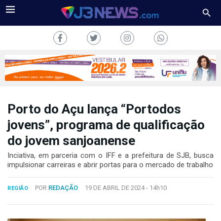
Porto do Açu lança “Portodos
J3NEWS
jovens”, programa de qualificação
do jovem sanjoanense
TV
Inciativa, em parceria com o IFF e a prefeitura de SJB, busca
COLUNAS
impulsionar carreiras e abrir portas para o mercado de trabalho
FALE
POR
REDAÇÃO
19 DE ABRIL DE 2024 -
14h10
CONOSCO
REGIÃO
Copyright
2024