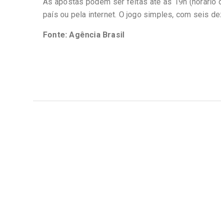
As apostas podem ser feitas até as 19h (horário d
país ou pela internet. O jogo simples, com seis d
Fonte: Agência Brasil