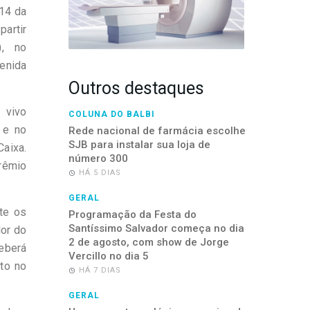
14 da
artir
), no
venida
Outros destaques
 vivo
COLUNA DO BALBI
 e no
Rede nacional de farmácia escolhe
SJB para instalar sua loja de
ixa.
número 300
rêmio
HÁ 5 DIAS
GERAL
te os
Programação da Festa do
Santíssimo Salvador começa no dia
lor do
2 de agosto, com show de Jorge
ceberá
Vercillo no dia 5
to no
HÁ 7 DIAS
GERAL