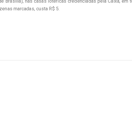
e Brasília), nas casas lotéricas credenciadas pela Caixa, em 
ezenas marcadas, custa R$ 5.