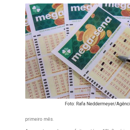
-
Desenvolvido
por
Hesea
Tecnologia
e
Sistemas
Foto: Rafa Neddermeyer/Agência
primeiro mês.