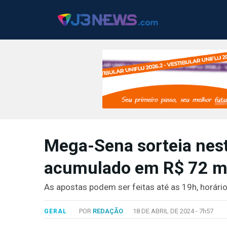
J3NEWS
Mega-Sena sorteia nest
TV
acumulado em R$ 72 m
COLUNAS
FALE
As apostas podem ser feitas até as 19h, horário
CONOSCO
Copyright
POR
REDAÇÃO
18 DE ABRIL DE 2024 -
7h57
GERAL
2024