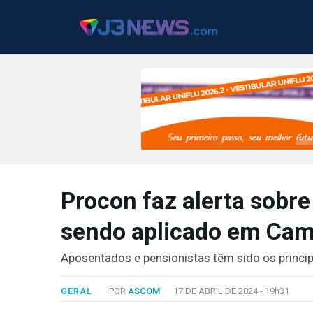
J3NEWS
Procon faz alerta sobre
TV
sendo aplicado em Ca
COLUNAS
FALE
Aposentados e pensionistas têm sido os princip
CONOSCO
Copyright
POR
ASCOM
17 DE ABRIL DE 2024 -
19h31
GERAL
2024