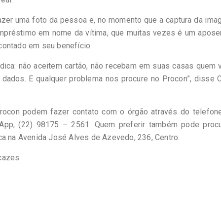
fazer uma foto da pessoa e, no momento que a captura da im
empréstimo em nome da vítima, que muitas vezes é um apose
contado em seu benefício.
 a dica: não aceitem cartão, não recebam em suas casas quem
ados. E qualquer problema nos procure no Procon”, disse C
ocon podem fazer contato com o órgão através do telefone
App, (22) 98175 – 2561. Quem preferir também pode procu
ca na Avenida José Alves de Azevedo, 236, Centro.
acazes