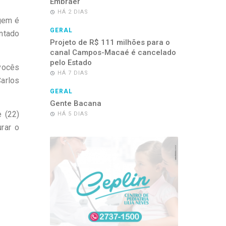
Embraer
HÁ 2 DIAS
agem é
GERAL
ntado
Projeto de R$ 111 milhões para o
canal Campos-Macaé é cancelado
pelo Estado
 vocês
HÁ 7 DIAS
arlos
GERAL
Gente Bacana
 (22)
HÁ 5 DIAS
rar o