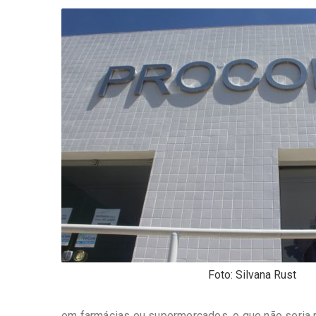
-
Desenvolvido
por
Hesea
Tecnologia
e
Sistemas
Foto: Silvana Rust
em farmácias ou supermercados, o que não seria r