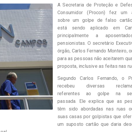
A Secretaria de Proteção e Defe
Consumidor (Procon) fez um a
sobre um golpe de falso cartã
está sendo aplicado em Cam
principalmente a aposentad
pensionistas. O secretário Execut
órgão, Carlos Fernando Monteiro, o
para as pessoas não aceitarem qu
proposta, inclusive as feitas nas ru
Segundo Carlos Fernando, o P
recebeu diversas reclama
referentes ao golpe na se
passada. Ele explica que as pe
têm sido abordadas nas ruas 
suas casas por golpistas que ofe
um suposto cartão que daria des
eal.