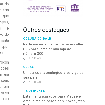
sa do
lerta
o que
pos,
os e
Outros destaques
ivo do
COLUNA DO BALBI
rienta
Rede nacional de farmácia escolhe
alquer
SJB para instalar sua loja de
as.
número 300
HÁ 6 DIAS
rocon
GERAL
ções
Um parque tecnológico a serviço da
mana
sua pele
ssoas
HÁ 5 DIAS
ou em
TRANSPORTE
recem
Latam anuncia voos para Macaé e
conto
amplia malha aérea com novos jatos