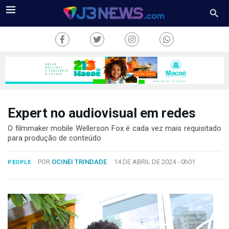
Expert no audiovisual em redes
J3NEWS
O filmmaker mobile Wellerson Fox é cada vez mais requisitado
para produção de conteúdo
TV
POR
OCINEI TRINDADE
14 DE ABRIL DE 2024 -
0h01
PEOPLE
COLUNAS
FALE
CONOSCO
Copyright
2024