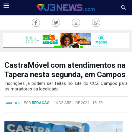
CastraMóvel com atendimentos na
J3NEWS
Tapera nesta segunda, em Campos
TV
Inscrições já podem ser feitas no site do CCZ Campos para
os moradores da localidade
COLUNAS
POR
REDAÇÃO
14 DE ABRIL DE 2024 -
15h59
CAMPOS
FALE
CONOSCO
Copyright
2024