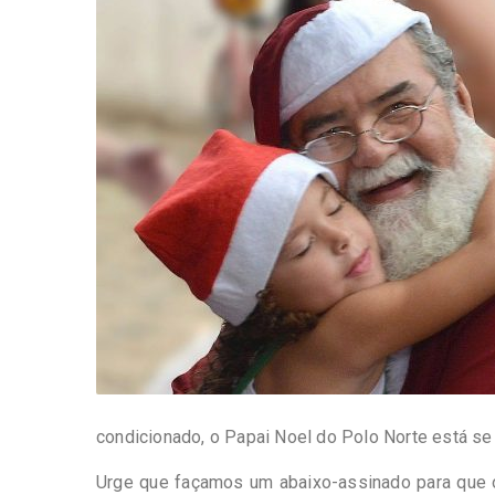
-
Desenvolvido
por
Hesea
Tecnologia
e
Sistemas
condicionado, o Papai Noel do Polo Norte está se
Urge que façamos um abaixo-assinado para que o