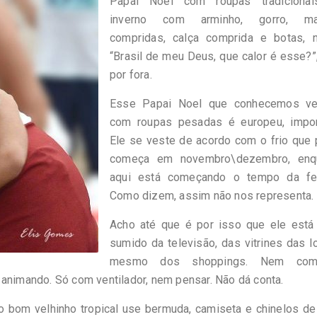
Papai Noel com roupas tradiciona
inverno com arminho, gorro, ma
compridas, calça comprida e botas, 
“Brasil de meu Deus, que calor é esse?”
por fora.
Esse Papai Noel que conhecemos ve
com roupas pesadas é europeu, impor
Ele se veste de acordo com o frio que 
começa em novembro\dezembro, enq
aqui está começando o tempo da fer
Como dizem, assim não nos representa.
Acho até que é por isso que ele está
sumido da televisão, das vitrines das l
mesmo dos shoppings. Nem com
 animando. Só com ventilador, nem pensar. Não dá conta.
 bom velhinho tropical use bermuda, camiseta e chinelos de 