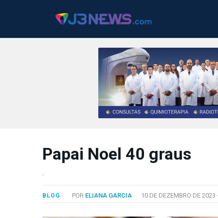
J3NEWS
TV
Papai Noel 40 graus
COLUNAS
.
FALE
CONOSCO
POR
ELIANA GARCIA
10 DE DEZEMBRO DE 2023 
BLOG
Copyright
2024