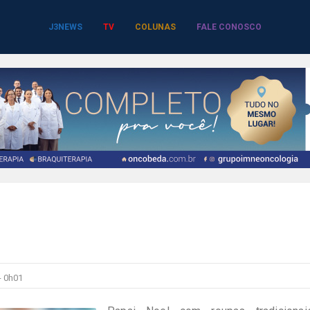
J3NEWS
TV
COLUNAS
FALE CONOSCO
-
0h01