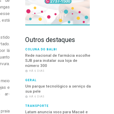
is de
ngas
nesse
, está
stido
Outros destaques
tado.
COLUNA DO BALBI
por lá
Rede nacional de farmácia escolhe
uanto
SJB para instalar sua loja de
vura.
número 300
HÁ 6 DIAS
 meio
GERAL
Um parque tecnológico a serviço da
ojas e
sua pele
 ar-
HÁ 6 DIAS
TRANSPORTE
praia
Latam anuncia voos para Macaé e