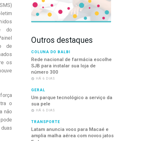
(SMS)
letim
hidos
e do
inel
Outros destaques
io de
COLUNA DO BALBI
mados
Rede nacional de farmácia escolhe
re os
SJB para instalar sua loja de
houve
número 300
HÁ 6 DIAS
GERAL
eforça
Um parque tecnológico a serviço da
tra o
sua pele
HÁ 6 DIAS
da não
 pode
TRANSPORTE
r duas
Latam anuncia voos para Macaé e
amplia malha aérea com novos jatos