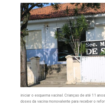
-
Desenvolvido
por
Hesea
Tecnologia
e
Sistemas
iniciar o esquema vacinal. Crianças de até 11 a
doses da vacina monovalente para receber o refor