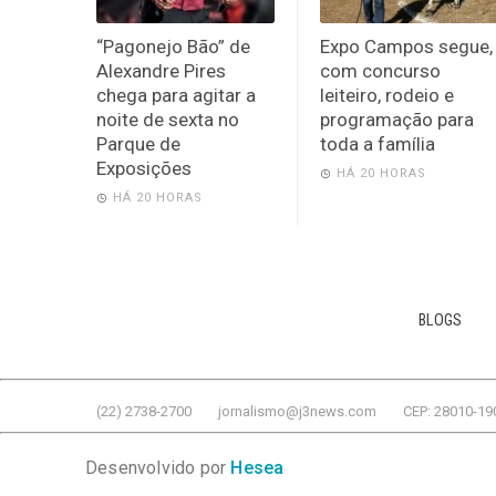
“Pagonejo Bão” de
Expo Campos segue,
Alexandre Pires
com concurso
chega para agitar a
leiteiro, rodeio e
noite de sexta no
programação para
Parque de
toda a família
Exposições
HÁ 20 HORAS
HÁ 20 HORAS
BLOGS
(22) 2738-2700
jornalismo@j3news.com
CEP: 28010-19
Desenvolvido por
Hesea