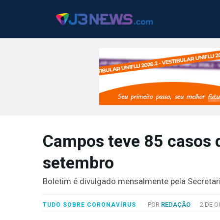
J3NEWS
Campos teve 85 casos 
TV
setembro
COLUNAS
FALE
Boletim é divulgado mensalmente pela Secretar
CONOSCO
Copyright
POR
REDAÇÃO
2 DE O
TUDO SOBRE CORONAVÍRUS
2024