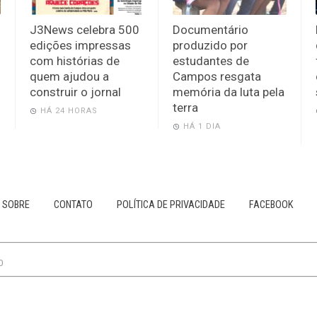
J3News celebra 500
Documentário
edições impressas
produzido por
com histórias de
estudantes de
quem ajudou a
Campos resgata
construir o jornal
memória da luta pela
terra
HÁ 24 HORAS
HÁ 1 DIA
SOBRE
CONTATO
POLÍTICA DE PRIVACIDADE
FACEBOOK
0