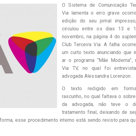
O Sistema de Comunicação Ter
Via lamenta o erro grave ocorri
edição do seu jornal impresso
circulou entre os dias 13 e 
novembro, na página 4 do suple
Club Terceira Via. A falha ocor
um curto texto anunciando que i
ar o programa “Mãe Moderna”, 
Via TV, no qual foi entrevist
advogada Alessandra Lorenzon.
O texto redigido em form
rascunho, no qual faltava o sob
da advogada, não teve o d
tratamento final, deixando de se
 forma, esse procedimento interno está sendo revisto para q