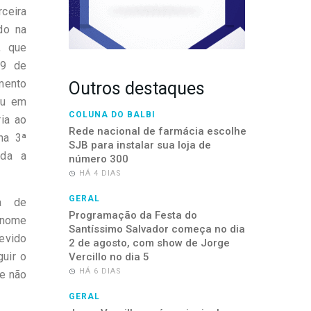
ceira
do na
, que
19 de
mento
Outros destaques
reu em
COLUNA DO BALBI
ria ao
Rede nacional de farmácia escolhe
na 3ª
SJB para instalar sua loja de
ada a
número 300
HÁ 4 DIAS
GERAL
a de
Programação da Festa do
renome
Santíssimo Salvador começa no dia
evido
2 de agosto, com show de Jorge
guir o
Vercillo no dia 5
HÁ 6 DIAS
ue não
GERAL