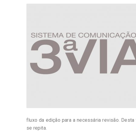
-
Desenvolvido
por
Hesea
Tecnologia
e
Sistemas
fluxo da edição para a necessária revisão. Desta
se repita.