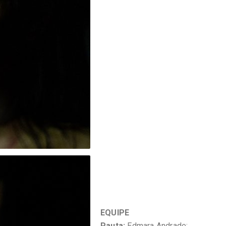
EQUIPE
Pauta:
Edmara Andrade;