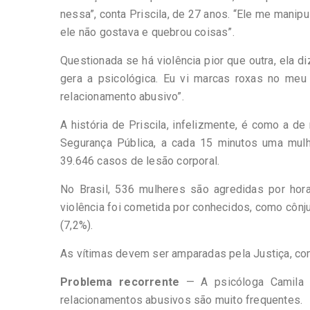
-
nessa”, conta Priscila, de 27 anos. “Ele me mani
Desenvolvido
por
ele não gostava e quebrou coisas”.
Hesea
Tecnologia
Questionada se há violência pior que outra, ela diz
e
gera a psicológica. Eu vi marcas roxas no me
Sistemas
relacionamento abusivo”.
A história de Priscila, infelizmente, é como a 
Segurança Pública, a cada 15 minutos uma mulh
39.646 casos de lesão corporal.
No Brasil, 536 mulheres são agredidas por ho
violência foi cometida por conhecidos, como cônju
(7,2%).
As vítimas devem ser amparadas pela Justiça, c
Problema recorrente
— A psicóloga Camila 
relacionamentos abusivos são muito frequentes.