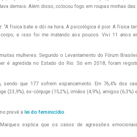
pulava demais. Além disso, colocou fogo em roupas minhas das
: “A física bate e dói na hora. A psicológica é pior. A física 
u corpo, e isso foi me matando aos poucos. Vivi 11 anos 
de muitas mulheres. Segundo o Levantamento do Fórum Brasile
er é agredida no Estado do Rio. Só em 2018, foram regist
ra, sendo que 177 sofrem espancamento. Em 76,4% dos cas
ge (23,9%), ex-cônjuge (15,2%), irmãos (4,9%), amigos (6,3%) 
omo prevê a
lei do feminicídio
.
Marques explica que os casos de agressões emocionai