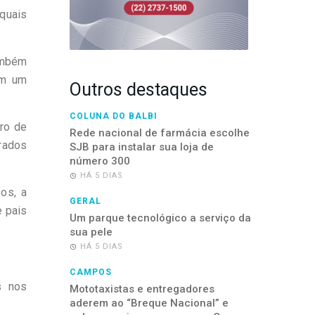
 quais
também
em um
Outros destaques
COLUNA DO BALBI
iro de
Rede nacional de farmácia escolhe
rados
SJB para instalar sua loja de
número 300
HÁ 5 DIAS
os, a
GERAL
e pais
Um parque tecnológico a serviço da
sua pele
HÁ 5 DIAS
CAMPOS
s nos
Mototaxistas e entregadores
aderem ao “Breque Nacional” e