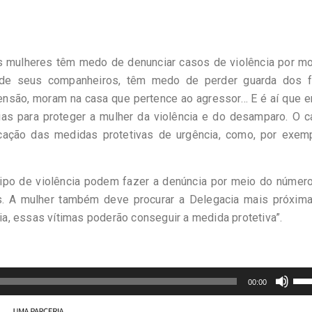
as mulheres têm medo de denunciar casos de violência por mo
 de seus companheiros, têm medo de perder guarda dos fi
nsão, moram na casa que pertence ao agressor… E é aí que e
ias para proteger a mulher da violência e do desamparo. O 
icação das medidas protetivas de urgência, como, por exemp
 tipo de violência podem fazer a denúncia por meio do númer
s. A mulher também deve procurar a Delegacia mais próxima
cia, essas vítimas poderão conseguir a medida protetiva”.
Us
00:00
as
set