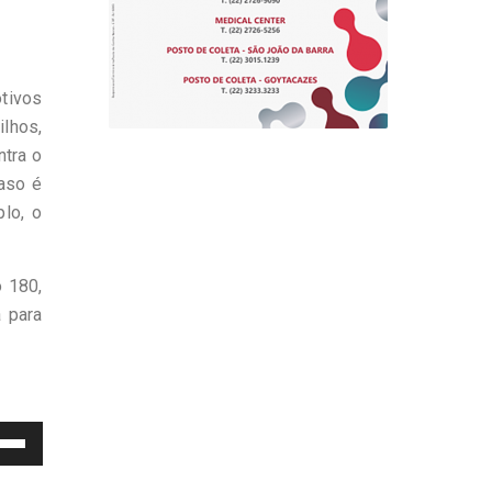
tivos
lhos,
ntra o
caso é
lo, o
o 180,
 para
e
as