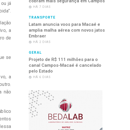
cobram mais segurança em Campos
ou já
HÁ 7 DIAS
ida”.
TRANSPORTE
elação
Latam anuncia voos para Macaé e
vo, a
amplia malha aérea com novos jatos
Embraer
tro de
HÁ 2 DIAS
GERAL
que se
Projeto de R$ 111 milhões para o
canal Campos-Macaé é cancelado
pelo Estado
vo, a
HÁ 6 DIAS
outro.
a não
úblico
mentos
dessa