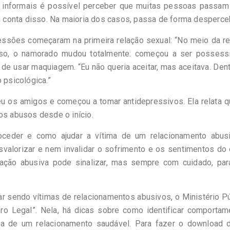
 informais é possível perceber que muitas pessoas passam 
conta disso. Na maioria dos casos, passa de forma desperceb
ressões começaram na primeira relação sexual: “No meio da r
isso, o namorado mudou totalmente: começou a ser possessi
 de usar maquiagem. “Eu não queria aceitar, mas aceitava. Den
 psicológica.”
eu os amigos e começou a tomar antidepressivos. Ela relata 
os abusos desde o início.
ceder e como ajudar a vítima de um relacionamento abusi
valorizar e nem invalidar o sofrimento e os sentimentos do 
ação abusiva pode sinalizar, mas sempre com cuidado, par
r sendo vítimas de relacionamentos abusivos, o Ministério P
oro Legal”. Nela, há dicas sobre como identificar comporta
ca de um relacionamento saudável. Para fazer o download 