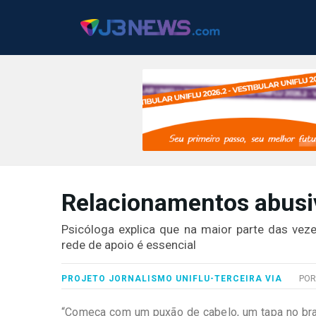
J3NEWS
Relacionamentos abusiv
TV
COLUNAS
Psicóloga explica que na maior parte das vez
rede de apoio é essencial
FALE
CONOSCO
PO
PROJETO JORNALISMO UNIFLU-TERCEIRA VIA
Copyright
2024
“Começa com um puxão de cabelo, um tapa no braço