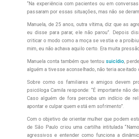
“Na experiência com pacientes ou em conversas
passaram por essas situações, mas não se deram 
Manuela, de 25 anos, outra vítima, diz que as ag
eu disse para parar, ele não parou”. Depois d
criticar o modo como a moça se vestia e a proibiu
mim, eu não achava aquilo certo. Era muita pressão
Manuela conta também que tentou
suicídio
, perd
alguém a tivesse aconselhado, não teria aceitado 
Sobre como os familiares e amigos devem pro
psicóloga Camila responde: “É importante não des
Caso alguém de fora perceba um indício de rel
apontar e culpar quem está em sofrimento”.
Com o objetivo de orientar mulher que podem esta
de São Paulo criou uma cartilha intitulada “Nam
agressivos e entender como funciona a dinâmi