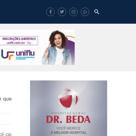
e que
cê cai