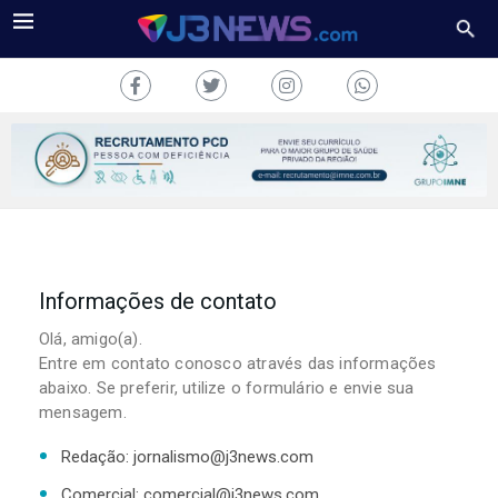
J3NEWS
Informações de contato
TV
Olá, amigo(a).
COLUNAS
Entre em contato conosco através das informações
abaixo. Se preferir, utilize o formulário e envie sua
FALE
mensagem.
CONOSCO
Redação: jornalismo@j3news.com
Copyright
2024
Comercial: comercial@j3news.com