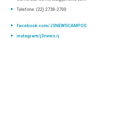
-
Desenvolvido
Telefone: (22) 2738-2700
por
Hesea
Tecnologia
facebook.com/J3NEWSCAMPOS
e
instagram/j3news.rj
Sistemas