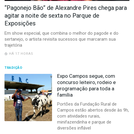
-
“Pagonejo Bão” de Alexandre Pires chega para
Desenvolvido
por
agitar a noite de sexta no Parque de
Hesea
Exposições
Tecnologia
e
Em show especial, que combina o melhor do pagode e do
Sistemas
sertanejo, o artista revisita sucessos que marcaram sua
trajetória
HÁ 17 HORAS
TRADIÇÃO
Expo Campos segue, com
concurso leiteiro, rodeio e
programação para toda a
família
Portões da Fundação Rural de
Campos estão abertos desde às 9h,
com atividades rurais,
minifazendinha e parque de
diversões inflável