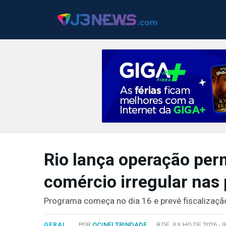
J3NEWS
TV
Rio lança operação pe
COLUNAS
comércio irregular nas 
FALE
CONOSCO
Programa começa no dia 16 e prevê fiscalizaçã
Copyright
2024
POR
OCINEI TRINDADE
8 DE JULHO DE 2026 -
9
GERAL