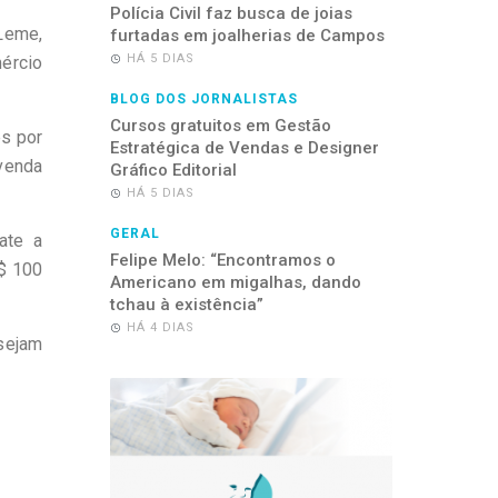
Polícia Civil faz busca de joias
Leme,
furtadas em joalherias de Campos
HÁ 5 DIAS
mércio
BLOG DOS JORNALISTAS
Cursos gratuitos em Gestão
es por
Estratégica de Vendas e Designer
venda
Gráfico Editorial
HÁ 5 DIAS
GERAL
ate a
Felipe Melo: “Encontramos o
R$ 100
Americano em migalhas, dando
tchau à existência”
HÁ 4 DIAS
sejam