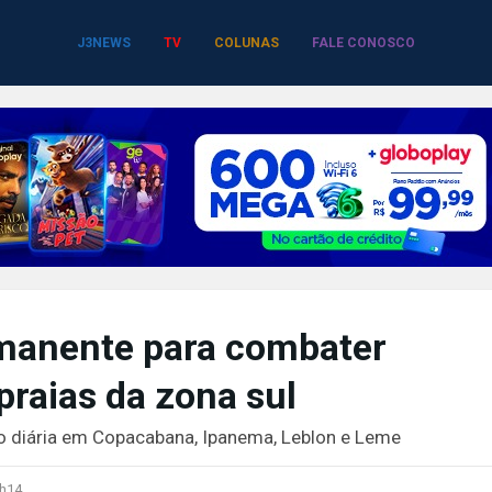
J3NEWS
TV
COLUNAS
FALE CONOSCO
rmanente para combater
praias da zona sul
o diária em Copacabana, Ipanema, Leblon e Leme
h14