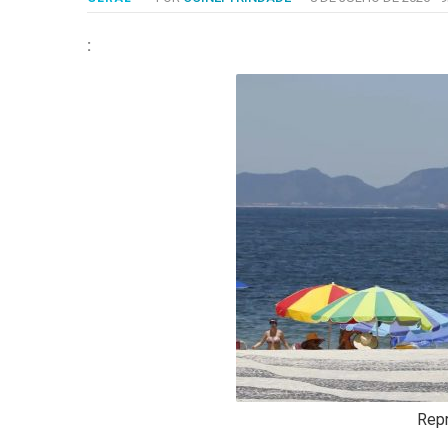
-
Desenvolvido
por
:
Hesea
Tecnologia
e
Sistemas
Repr