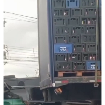
-
Desenvolvido
por
Hesea
Tecnologia
e
Sistemas