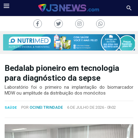
Bedalab pioneiro em tecnologia
J3NEWS
para diagnóstico da sepse
TV
Laboratório foi o primeiro na implantação do biomarcador
MDW ou amplitude da distribuição dos monócitos
COLUNAS
POR
OCINEI TRINDADE
6 DE JULHO DE 2026 -
0h02
SAÚDE
FALE
CONOSCO
Copyright
2024