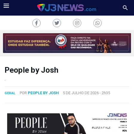
People by Josh
J3NEWS
.
TV
POR
PEOPLE BY JOSH
5 DE JULHO DE 2026 -
2h35
GERAL
COLUNAS
FALE
CONOSCO
Copyright
2024