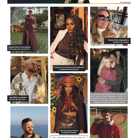
-
Desenvolvido
por
Hesea
Tecnologia
e
Sistemas