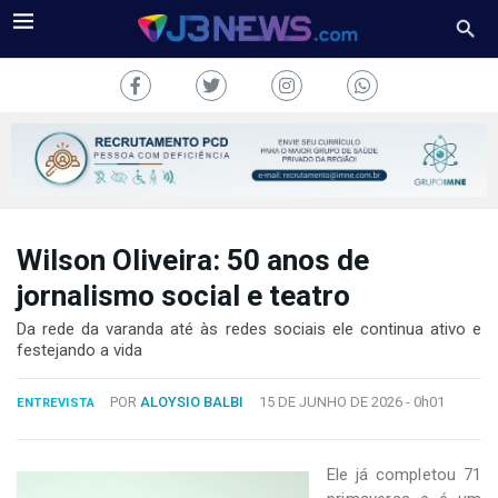
Wilson Oliveira: 50 anos de
J3NEWS
jornalismo social e teatro
TV
Da rede da varanda até às redes sociais ele continua ativo e
festejando a vida
COLUNAS
POR
ALOYSIO BALBI
15 DE JUNHO DE 2026 -
0h01
ENTREVISTA
FALE
CONOSCO
Copyright
Ele já completou 71
2024