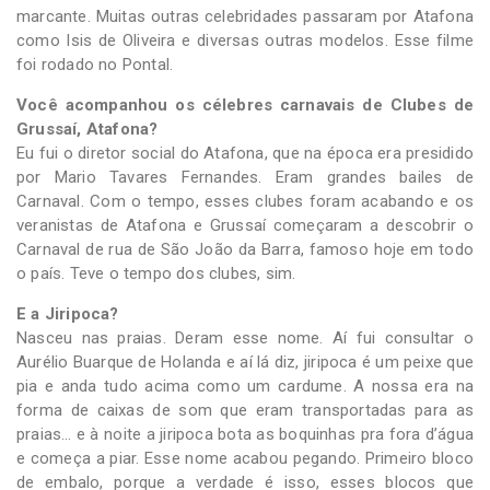
marcante. Muitas outras celebridades passaram por Atafona
como Isis de Oliveira e diversas outras modelos. Esse filme
foi rodado no Pontal.
Você acompanhou os célebres carnavais de Clubes de
Grussaí, Atafona?
Eu fui o diretor social do Atafona, que na época era presidido
por Mario Tavares Fernandes. Eram grandes bailes de
Carnaval. Com o tempo, esses clubes foram acabando e os
veranistas de Atafona e Grussaí começaram a descobrir o
Carnaval de rua de São João da Barra, famoso hoje em todo
o país. Teve o tempo dos clubes, sim.
E a Jiripoca?
Nasceu nas praias. Deram esse nome. Aí fui consultar o
Aurélio Buarque de Holanda e aí lá diz, jiripoca é um peixe que
pia e anda tudo acima como um cardume. A nossa era na
forma de caixas de som que eram transportadas para as
praias… e à noite a jiripoca bota as boquinhas pra fora d’água
e começa a piar. Esse nome acabou pegando. Primeiro bloco
de embalo, porque a verdade é isso, esses blocos que