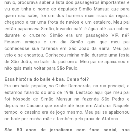
navio, procurava saber a lista dos passageiros importantes e
viu que tinha o nome do deputado Simão Mansur, que para
quem não sabe, foi um dos homens mais ricos da região,
chegando a ter uma frota de navios e um estaleiro. Meu pai
então paparicava Simão, levando café é água até sua cabine
durante o cruzeiro. Simão era um passageiro VIP, né?
Ficaram amigos e um dia Simão quis que meu pai
conhecesse sua fazenda em São João da Barra. Meu pai
veio e se encantou. Conheceu minha mãe, durante uma festa
de São João, no baile do padroeiro. Meu pai se apaixonou e
não quis mais voltar para São Paulo.
Essa história do baile é boa. Como foi?
Era um baile popular, no Clube Democrata, na rua principal, e
estamos falando do ano de 1948. Destaco aqui que meu pai
foi hóspede de Simão Mansur na fazenda São Pedro e
depois no Cassino que existe até hoje em Atafona. Naquele
tempo, o cassino era de jogo mesmo. Meu pai se apaixonou
no baile por minha mãe e também pela praia de Atafona.
São 50 anos de jornalismo com foco social, nos