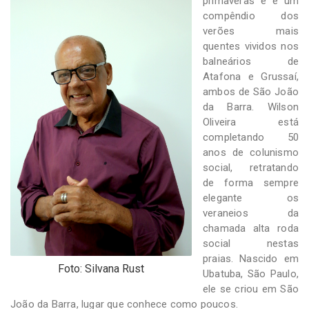
primaveras e é um
-
compêndio dos
Desenvolvido
por
verões mais
Hesea
quentes vividos nos
Tecnologia
balneários de
e
Atafona e Grussaí,
Sistemas
ambos de São João
da Barra. Wilson
Oliveira está
completando 50
anos de colunismo
social, retratando
de forma sempre
elegante os
veraneios da
chamada alta roda
social nestas
praias. Nascido em
Foto: Silvana Rust
Ubatuba, São Paulo,
ele se criou em São
João da Barra, lugar que conhece como poucos.