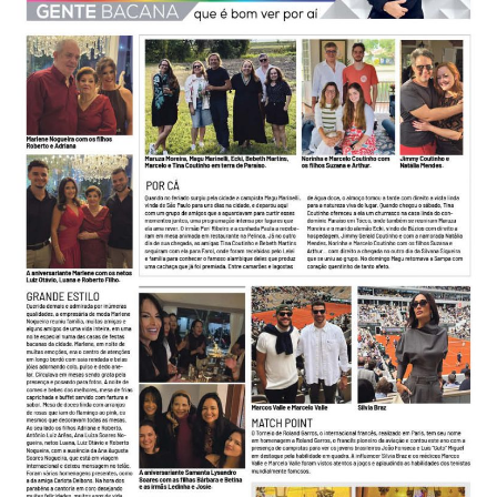
-
Desenvolvido
por
Hesea
Tecnologia
e
Sistemas