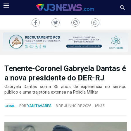
Tenente-Coronel Gabryela Dantas é
J3NEWS
a nova presidente do DER-RJ
TV
Gabryela Dantas soma 35 anos de experiência no serviço
público e uma trajetória extensa na Polícia Militar
COLUNAS
POR
YAN TAVARES
8 DE JUNHO DE 2026 -
16h35
GERAL
FALE
CONOSCO
Copyright
2024