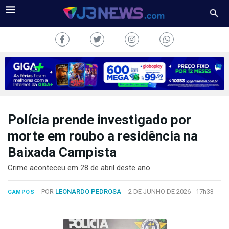
Polícia prende investigado por
J3NEWS
morte em roubo a residência na
TV
Baixada Campista
COLUNAS
Crime aconteceu em 28 de abril deste ano
FALE
POR
LEONARDO PEDROSA
2 DE JUNHO DE 2026 -
17h33
CAMPOS
CONOSCO
Copyright
2024