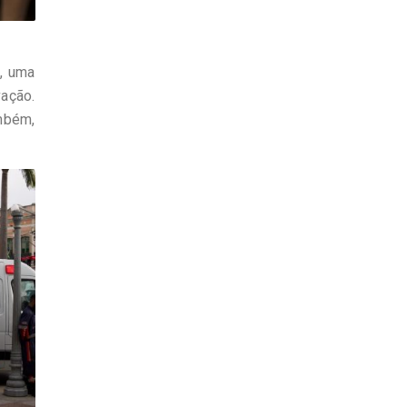
s, uma
vação.
ambém,