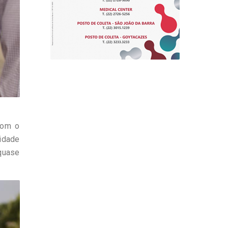
com o
nidade
quase