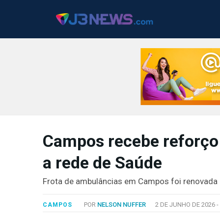
J3NEWS
Campos recebe reforço
TV
a rede de Saúde
COLUNAS
FALE
Frota de ambulâncias em Campos foi renovada
CONOSCO
Copyright
POR
NELSON NUFFER
2 DE JUNHO DE 2026 -
CAMPOS
2024