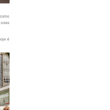
 como
essas
hoje é