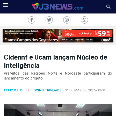
Cidennf e Ucam lançam Núcleo de
J3NEWS
Inteligência
TV
Prefeitos das Regiões Norte e Noroeste participaram do
lançamento do projeto
COLUNAS
POR
OCINEI TRINDADE
31 DE MAIO DE 2026 -
0h01
ESPECIAL J3
FALE
CONOSCO
Copyright
2024