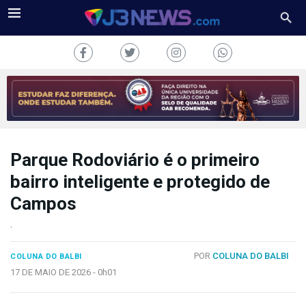
Parque Rodoviário é o primeiro
J3NEWS
bairro inteligente e protegido de
TV
Campos
COLUNAS
.
FALE
POR
COLUNA DO BALBI
COLUNA DO BALBI
CONOSCO
17 DE MAIO DE 2026 -
0h01
Copyright
2024