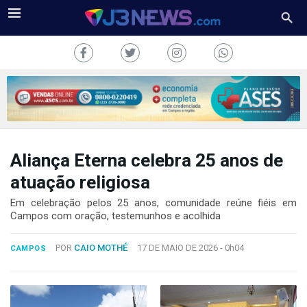
Aliança Eterna celebra 25 anos de
J3NEWS
atuação religiosa
TV
Em celebração pelos 25 anos, comunidade reúne fiéis em
Campos com oração, testemunhos e acolhida
COLUNAS
POR
CAIO MOTHÉ
17 DE MAIO DE 2026 -
0h04
CAMPOS
FALE
CONOSCO
Copyright
2024