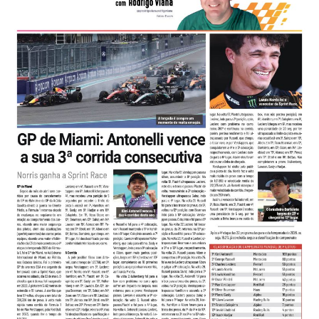
-
Desenvolvido
por
Hesea
Tecnologia
e
Sistemas