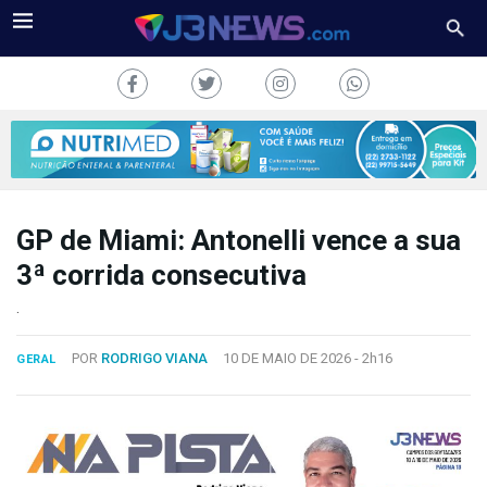
GP de Miami: Antonelli vence a sua
J3NEWS
3ª corrida consecutiva
TV
.
COLUNAS
POR
RODRIGO VIANA
10 DE MAIO DE 2026 -
2h16
GERAL
FALE
CONOSCO
Copyright
2024