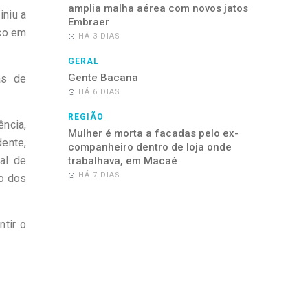
amplia malha aérea com novos jatos
iniu a
Embraer
ico em
HÁ 3 DIAS
GERAL
Gente Bacana
as de
HÁ 6 DIAS
REGIÃO
ência,
Mulher é morta a facadas pelo ex-
ente,
companheiro dentro de loja onde
al de
trabalhava, em Macaé
HÁ 7 DIAS
to dos
tir o