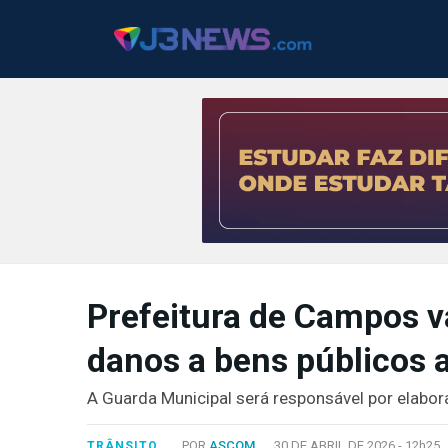
J3NEWS
TV
Prefeitura de Campos v
COLUNAS
danos a bens públicos a
FALE
CONOSCO
A Guarda Municipal será responsável por elabo
Copyright
2024
POR
ASCOM
30 DE ABRIL DE 2026 -
12h25
TRÂNSITO