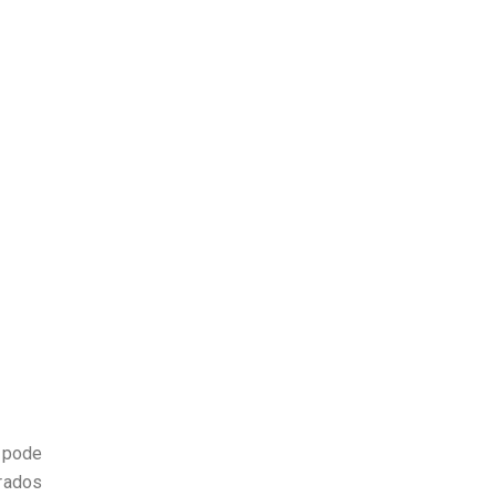
o pode
rados