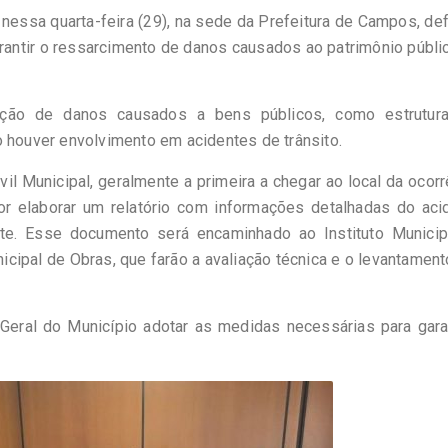
nessa quarta-feira (29), na sede da Prefeitura de Campos, def
arantir o ressarcimento de danos causados ao patrimônio públ
ração de danos causados a bens públicos, como estrutur
o houver envolvimento em acidentes de trânsito.
vil Municipal, geralmente a primeira a chegar ao local da ocorr
or elaborar um relatório com informações detalhadas do acid
nte. Esse documento será encaminhado ao Instituto Municip
nicipal de Obras, que farão a avaliação técnica e o levantamen
eral do Município adotar as medidas necessárias para garan