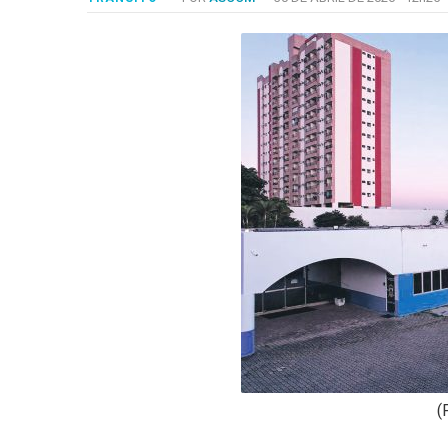
-
Desenvolvido
por
Hesea
Tecnologia
e
Sistemas
(