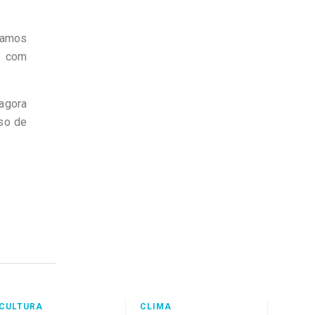
stamos
o com
 agora
sso de
CULTURA
CLIMA