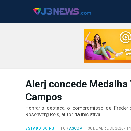
J3NEWS
Alerj concede Medalha 
TV
Campos
COLUNAS
FALE
Honraria destaca o compromisso de Frederi
CONOSCO
Rosenverg Reis, autor da iniciativa
Copyright
2024
POR
ASCOM
30 DE ABRIL DE 2026 -
14
ESTADO DO RJ