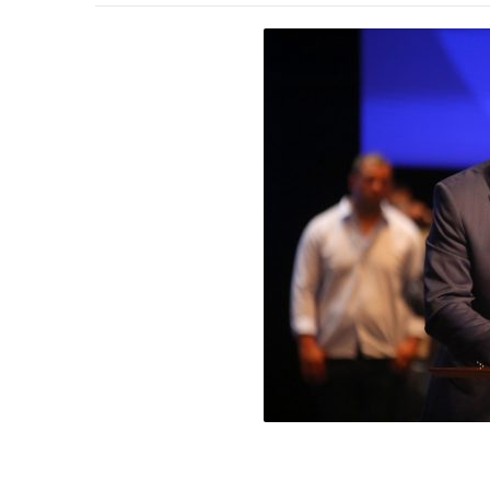
-
Desenvolvido
por
Hesea
Tecnologia
e
Sistemas