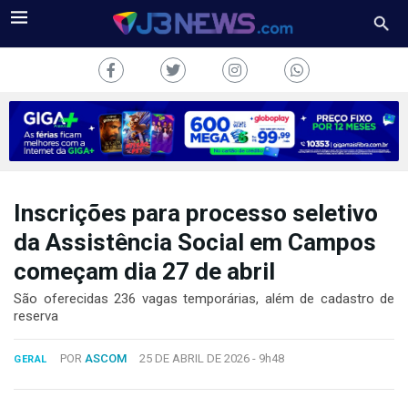
Inscrições para processo seletivo
J3NEWS
da Assistência Social em Campos
TV
começam dia 27 de abril
COLUNAS
São oferecidas 236 vagas temporárias, além de cadastro de
reserva
FALE
CONOSCO
POR
ASCOM
25 DE ABRIL DE 2026 -
9h48
GERAL
Copyright
2024